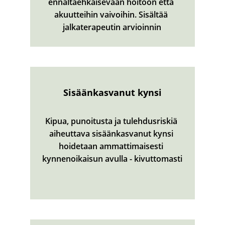
ennaltaehkäisevään hoitoon että 
akuutteihin vaivoihin. Sisältää 
jalkaterapeutin arvioinnin
Sisäänkasvanut kynsi
Kipua, punoitusta ja tulehdusriskiä 
aiheuttava sisäänkasvanut kynsi 
hoidetaan ammattimaisesti 
kynnenoikaisun avulla - kivuttomasti