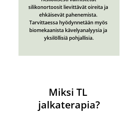
silikonortoosit lievittävät oireita ja 
ehkäisevät pahenemista. 
Tarvittaessa hyödynnetään myös 
biomekaanista kävelyanalyysia ja 
yksilöllisiä pohjallisia.
Miksi TL 
jalkaterapia?