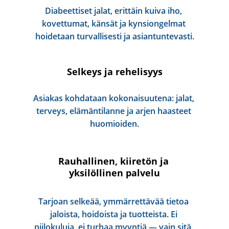
Diabeettiset jalat, erittäin kuiva iho, 
kovettumat, känsät ja kynsiongelmat 
hoidetaan turvallisesti ja asiantuntevasti.
Selkeys ja rehelisyys
Asiakas kohdataan kokonaisuutena: jalat, 
terveys, elämäntilanne ja arjen haasteet 
huomioiden.
Rauhallinen, kiiretön ja 
yksilöllinen palvelu
Tarjoan selkeää, ymmärrettävää tietoa 
jaloista, hoidoista ja tuotteista. Ei 
piilokuluja, ei turhaa myyntiä — vain sitä, 