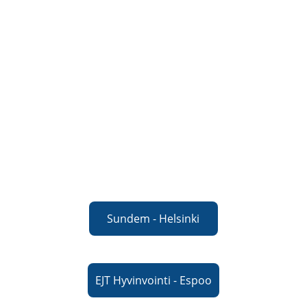
Palvelut ja hinnat löytyvät 
toimipistettäin 
Katso tarkemmat tiedot 
valitsemasi toimipisteen 
sivulta
Sundem - Helsinki
EJT Hyvinvointi - Espoo