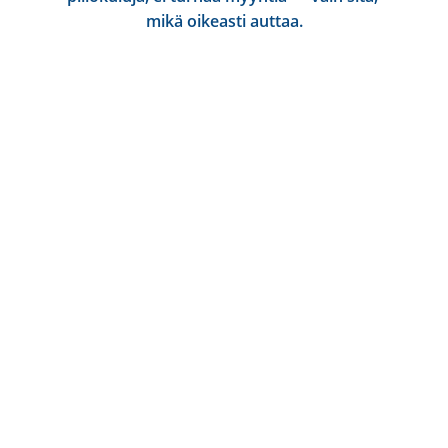
mikä oikeasti auttaa.
Yhteystiedot
Thao Mäkelä
tljalkaterapia@gmail.com
+358 443 31 1987
Tietosuojakäytäntö