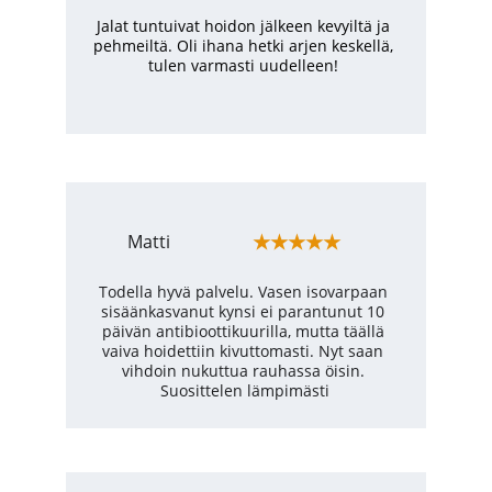
Jalat tuntuivat hoidon jälkeen kevyiltä ja 
pehmeiltä. Oli ihana hetki arjen keskellä, 
tulen varmasti uudelleen!
★★★★★
Matti
Todella hyvä palvelu. Vasen isovarpaan 
sisäänkasvanut kynsi ei parantunut 10 
päivän antibioottikuurilla, mutta täällä 
vaiva hoidettiin kivuttomasti. Nyt saan 
vihdoin nukuttua rauhassa öisin. 
Suosittelen lämpimästi