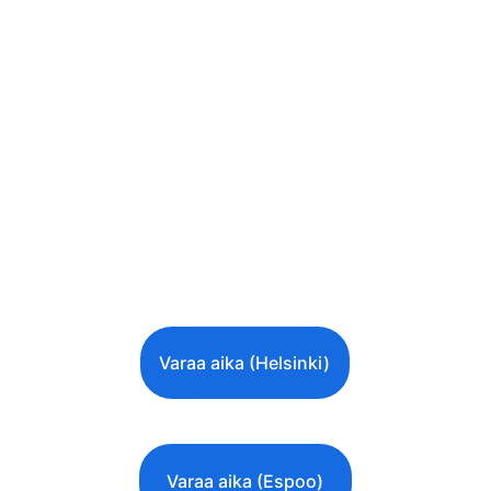
Ajanvarausjärjestelmät ovat yhteisiä 
hoitopaikkojeni kanssa
Valitse haluamasi hoito, aika ja tekijä 
(Thao Mäkelä)
Varaa aika lähimpään toimipisteeseen
Varaa aika (Helsinki)
Varaa aika (Espoo)