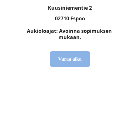
Kuusiniementie 2
02710 Espoo
Aukioloajat: Avoinna sopimuksen 
mukaan.
Varaa aika
Yhteystiedot
Thao Mäkelä
tljalkaterapia@gmail.com