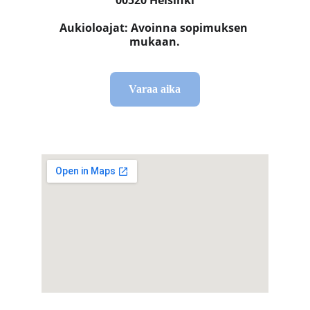
00520 Helsinki
Aukioloajat: Avoinna sopimuksen 
mukaan.
Varaa aika