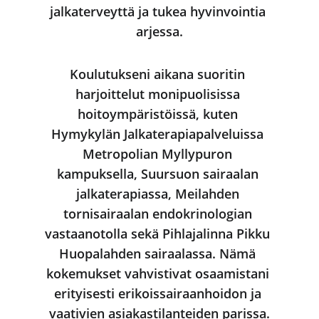
jalkaterveyttä ja tukea hyvinvointia 
arjessa.
Koulutukseni aikana suoritin 
harjoittelut monipuolisissa 
hoitoympäristöissä, kuten 
Hymykylän Jalkaterapiapalveluissa 
Metropolian Myllypuron 
kampuksella, Suursuon sairaalan 
jalkaterapiassa, Meilahden 
tornisairaalan endokrinologian 
vastaanotolla sekä Pihlajalinna Pikku 
Huopalahden sairaalassa. Nämä 
kokemukset vahvistivat osaamistani 
erityisesti erikoissairaanhoidon ja 
vaativien asiakastilanteiden parissa.